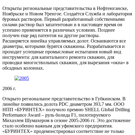
Открыты региональные представительства в Нефтеюганске,
Ноябрьске и Новом Уренгое. Создаётся Служба и лаборатория
буровых растворов. Первый разработанный собственными
силами раствор был запатентован и в настоящее время он
успешно применяется в различных условиях. Позднее
получен еще ряд патентов на другие растворы.
Расширяется линейка управляемых долот. Осваиваются все
диаметры, которыми бурятся скважины. Разрабатывается и
проходит успешные промысловые испытания новый вид
инструмента: для капитального ремонта скважин, для
проводки многоствольных скважин, для вырезания «окна» в
обсадных колоннах.
2006 г.
Открыто региональное представительство в Губкинском. В
линейке появились долота PDC диаметром 393,7 мм. ООО
НПП «БУРИНТЕХ» получило премию SHELL Global Drilling
Performance Award – руль болида F1, пилотируемого
Михаэлем Шумахером в сезоне 2005-2006 гг. Это достижение
стало особенно важным для уфимского предприятия.
«БУРИНТЕХ» продемонстрировал соответствие не только