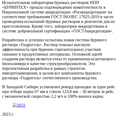
Испытательная лаборатория буровых растворов НПП
«БУРИНТЕХ» прошла подтверждение компетентности в
Национальной системе аккредитации «Росаккредитация» на
соответствие требованиям ГОСТ ISO/IEC 17025-2019 в части
проведения испытаний буровых растворов и реагентов для их
приготовления. Кроме того, лаборатория аккредитована в
системе добровольной сертификации «ГОСТАккредитация».
Разработана и успешно испытана новая система бурового
раствора «Гидрогель». Раствор показал высокую
эффективность при бурении горизонтальных участков
скважин в продуктивных интервалах. Основной идеей
создания раствора является отказ от применения ксантанового
биополимера в качестве структрообразователя. Это
перспективная разработка в рамках стратегии
импортозамещения, в целом все компоненты бурового
раствора «Гидрогель» отечественного производства.
В Западной Сибири установлен рекорд проходки за один рейс
при отборе керна 67 мм в стволе 123,8 мм – 36 метров за рейс
с механической скоростью 2,2 м/ч и 100% выносе керна.
2023 г.