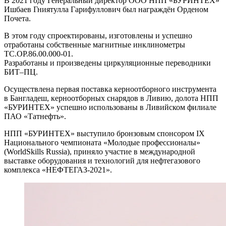
В 2021 году Генеральный директор ООО НПП «БУРИНТЕХ»
Ишбаев Гниятулла Гарифуллович был награждён Орденом
Почета.
В этом году спроектированы, изготовлены и успешно
отработаны собственные магнитные инклинометры
ТС.ОР.86.00.000-01.
Разработаны и произведены циркуляционные переводники
БИТ–ПЦ.
Осуществлена первая поставка керноотборного инструмента
в Бангладеш, керноотборных снарядов в Ливию, долота НПП
«БУРИНТЕХ» успешно использованы в Ливийском филиале
ПАО «Татнефть».
НПП «БУРИНТЕХ» выступило бронзовым спонсором IX
Национального чемпионата «Молодые профессионалы»
(WorldSkills Russia), приняло участие в международной
выставке оборудования и технологий для нефтегазового
комплекса «НЕФТЕГАЗ-2021».