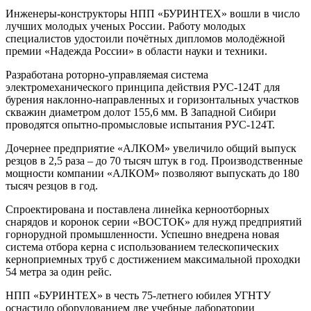
Инженеры-конструкторы НПП «БУРИНТЕХ» вошли в число
лучших молодых ученых России. Работу молодых
специалистов удостоили почётных дипломов молодёжной
премии «Надежда России» в области науки и техники.
Разработана роторно-управляемая система
электромеханического принципа действия РУС-124Т для
бурения наклонно-направленных и горизонтальных участков
скважин диаметром долот 155,6 мм. В Западной Сибири
проводятся опытно-промысловые испытания РУС-124Т.
Дочернее предприятие «АЛКОМ» увеличило общий выпуск
резцов в 2,5 раза – до 70 тысяч штук в год. Производственные
мощности компании «АЛКОМ» позволяют выпускать до 180
тысяч резцов в год.
Спроектирована и поставлена линейка керноотборных
снарядов и коронок серии «ВОСТОК» для нужд предприятий
горнорудной промышленности. Успешно внедрена новая
система отбора керна с использованием телескопических
керноприемных труб с достижением максимальной проходки
54 метра за один рейс.
НПП «БУРИНТЕХ» в честь 75-летнего юбилея УГНТУ
оснастило оборудованием две учебные лаборатории