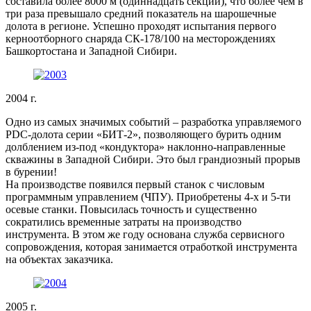
составила более 8000 м (одиннадцать секций), что более чем в
три раза превышало средний показатель на шарошечные
долота в регионе. Успешно проходят испытания первого
керноотборного снаряда СК-178/100 на месторождениях
Башкортостана и Западной Сибири.
2004 г.
Одно из самых значимых событий – разработка управляемого
PDC-долота серии «БИТ-2», позволяющего бурить одним
долблением из-под «кондуктора» наклонно-направленные
скважины в Западной Сибири. Это был грандиозный прорыв
в бурении!
На производстве появился первый станок с числовым
программным управлением (ЧПУ). Приобретены 4-х и 5-ти
осевые станки. Повысилась точность и существенно
сократились временные затраты на производство
инструмента. В этом же году основана служба сервисного
сопровождения, которая занимается отработкой инструмента
на объектах заказчика.
2005 г.